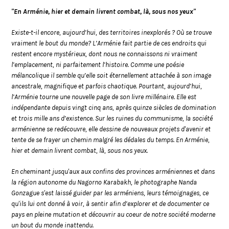
"En Arménie, hier et demain livrent combat, là, sous nos yeux"
Existe-t-il encore, aujourd’hui, des territoires inexplorés ? Où se trouve
vraiment le bout du monde? L’Arménie fait partie de ces endroits qui
restent encore mystérieux, dont nous ne connaissons ni vraiment
l’emplacement, ni parfaitement l’histoire. Comme une poésie
mélancolique il semble qu’elle soit éternellement attachée à son image
ancestrale, magnifique et parfois chaotique. Pourtant, aujourd’hui,
l’Arménie tourne une nouvelle page de son livre millénaire. Elle est
indépendante depuis vingt cinq ans, après quinze siècles de domination
et trois mille ans d’existence. Sur les ruines du communisme, la société
arménienne se redécouvre, elle dessine de nouveaux projets d'avenir et
tente de se frayer un chemin malgré les dédales du temps. En Arménie,
hier et demain livrent combat, là, sous nos yeux.
En cheminant jusqu'aux aux confins des provinces arméniennes et dans
la région autonome du Nagorno Karabakh, le photographe Nanda
Gonzague s'est laissé guider par les arméniens, leurs témoignages, ce
qu'ils lui ont donné à voir, à sentir afin d’explorer et de documenter ce
pays en pleine mutation et découvrir au coeur de notre société moderne
un bout du monde inattendu.